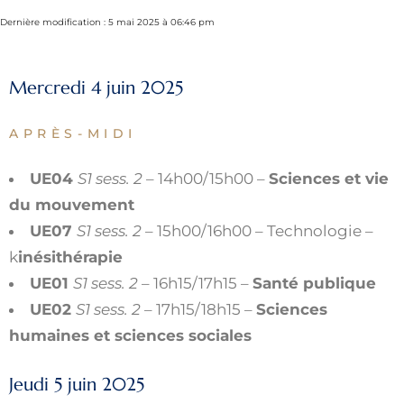
Dernière modification : 5 mai 2025 à 06:46 pm
Mercredi 4 juin 2025
APRÈS-MIDI
UE04
S1 sess. 2
– 14h00/15h00 –
Sciences et vie
du mouvement
UE07
S1 sess. 2
– 15h00/16h00 – Technologie –
k
inésithérapie
UE01
S1 sess. 2
– 16h15/17h15 –
Santé publique
UE02
S1 sess. 2
– 17h15/18h15 –
Sciences
humaines et sciences sociales
Jeudi 5 juin 2025