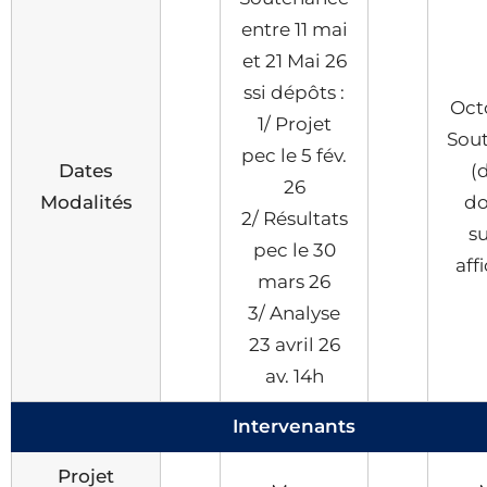
entre 11 mai
et 21 Mai 26
ssi dépôts :
Oct
1/ Projet
Sou
pec le 5 fév.
Dates
(
26
Modalités
do
2/ Résultats
s
pec le 30
aff
mars 26
3/ Analyse
23 avril 26
av. 14h
Intervenants
Projet