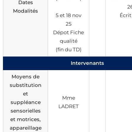
Dates
2
Modalités
5 et 18 nov
Écrit
25
Dépot Fiche
qualité
(fin du TD)
Intervenants
Moyens de
substitution
et
Mme
suppléance
LADRET
sensorielles
et motrices,
appareillage