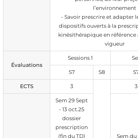
l’environnement
- Savoir prescrire et adapter l
dispositifs ouverts à la prescr
kinésithérapique en référence 
vigueur
Sessions 1
Se
Évaluations
S7
S8
S
ECTS
3
3
Sem 29 Sept
- 13 oct.25
dossier
prescription
(fin du TD)
Sem du 