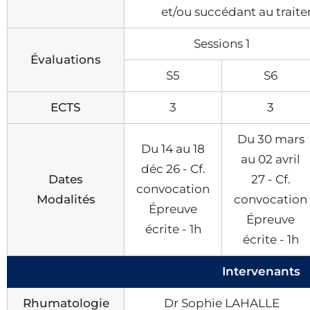
et/ou succédant au trait
Sessions 1
Évaluations
S5
S6
ECTS
3
3
Du 30 mars
Du 14 au 18
au 02 avril
déc 26 - Cf.
Dates
27 - Cf.
convocation
Modalités
convocation
Épreuve
Épreuve
écrite - 1h
écrite - 1h
Intervenants
Rhumatologie
Dr Sophie LAHALLE