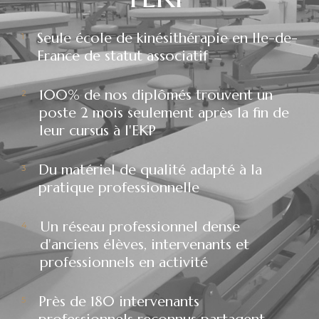
Seule école de kinésithérapie en Ile-de-
France de statut associatif
100% de nos diplômés trouvent un
poste 2 mois seulement après la fin de
leur cursus à l'EKP
Du matériel de qualité adapté à la
pratique professionnelle
Un réseau professionnel dense
d'anciens élèves, intervenants et
professionnels en activité
Près de 180 intervenants