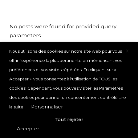
No posts were found for provided query
parameters.
X
Nous utilisons des cookies sur notre site web pour vous
offrir l'expérience la plus pertinente en mémorisant vos
préférences et vos visites répétées. En cliquant sur «
Accepter », vous consentez à l'utilisation de TOUS les
© 2025
EKP
, École de Kinésithérapie de Paris
cookies. Cependant, vous pouvez visiter les Paramètres
des cookies pour donner un consentement contrôlé.
Lire
CONTACT
POLITIQUE DE CONFIDENTIALITÉ
Personnaliser
la suite
MENTIONS LÉGALES
Tout rejeter
Accepter