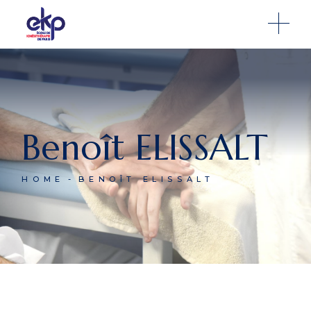
Benoît ELISSALT
HOME
BENOÎT ELISSALT