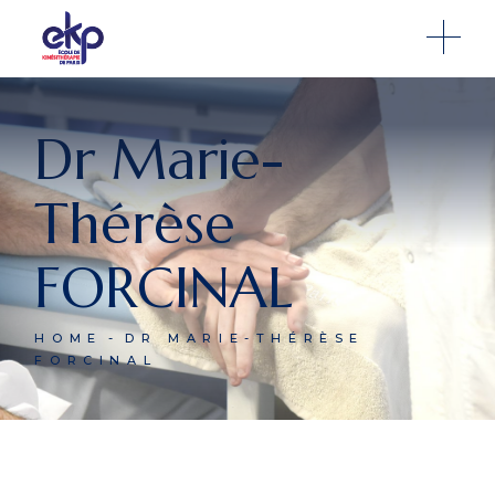
Dr Marie-
Thérèse
FORCINAL
HOME
DR MARIE-THÉRÈSE
FORCINAL