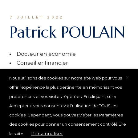
7 JUILLET 2022
Patrick POULAIN
Docteur en économie
Conseiller financier
X
Nous utilisons des cookies sur notre site web pour vous
offrir l'expérience la plus pertinente en mémorisant vos
préférences et vos visites répétées. En cliquant sur «
Accepter », vous consentez à l'utilisation de TOUS les
cookies. Cependant, vous pouvez visiter les Paramètres
des cookies pour donner un consentement contrôlé.
Lire
© 2025
EKP
, École de Kinésithérapie de Paris
Personnaliser
la suite