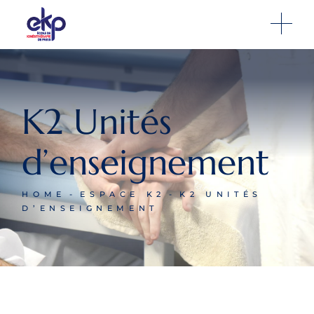
K2 Unités
d’enseignement
HOME
ESPACE K2
K2 UNITÉS
D’ENSEIGNEMENT