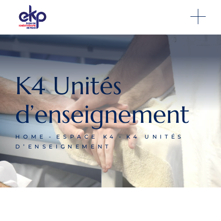
K4 Unités
d’enseignement
HOME
ESPACE K4
K4 UNITÉS
D’ENSEIGNEMENT