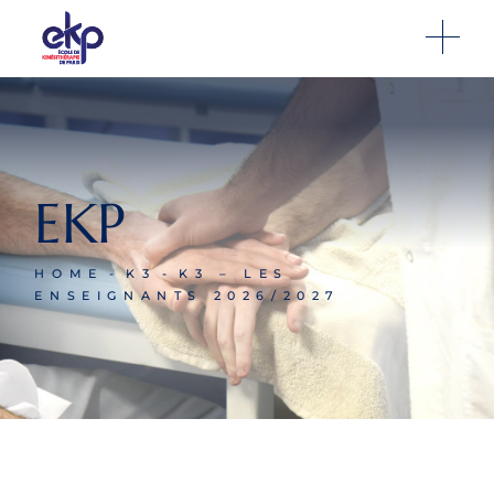
EKP
HOME
K3
K3 – LES
ENSEIGNANTS 2026/2027