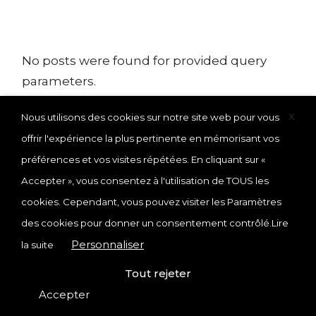
No posts were found for provided query
parameters.
X
Nous utilisons des cookies sur notre site web pour vous
offrir l'expérience la plus pertinente en mémorisant vos
préférences et vos visites répétées. En cliquant sur «
Accepter », vous consentez à l'utilisation de TOUS les
© 2025
EKP
, École de Kinésithérapie de Paris
cookies. Cependant, vous pouvez visiter les Paramètres
des cookies pour donner un consentement contrôlé.
Lire
CONTACT
POLITIQUE DE CONFIDENTIALITÉ
Personnaliser
la suite
MENTIONS LÉGALES
Tout rejeter
Accepter