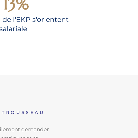
19
%
de l'EKP s'orientent
 salariale
L TROUSSEAU
facilement demander