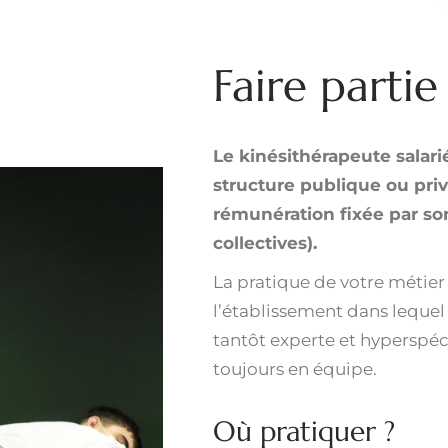
Faire partie
Le kinésithérapeute salari
structure publique ou priv
rémunération fixée par s
collectives).
La pratique de votre métier 
l’établissement dans lequel 
tantôt experte et hyperspéci
toujours en équipe.
Où pratiquer ?